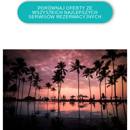
PORÓWNAJ OFERTY ZE
WSZYSTKICH NAJLEPSZYCH
SERWISÓW REZERWACYJNYCH