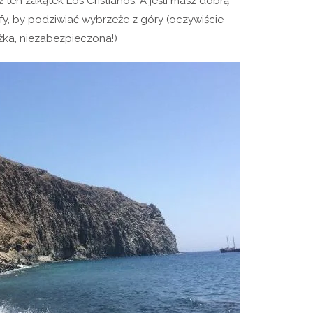
 ten zakątek Los Cristianos. A jeśli masz dobrą
ify, by podziwiać wybrzeże z góry (oczywiście
eżka, niezabezpieczona!)