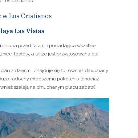
 Los Cristianos.
 w Los Cristianos
Playa Las Vistas
hroniona przed falami i posiadająca wszelkie
nice, toalety, a także jest przystosowana dla
rodzin z dziećmi. Znajduje się tu również dmuchany
 dużo radochy młodszemu pokoleniu (chociaż
również szaleją na dmuchanym placu zabaw)!