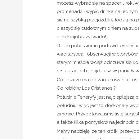
możesz wybrać się na spacer urokliw
promenadą i wypić drinka na jednym
się na szybką przejażdżkę łodzią na 
cieszyć się cudownym dniem na zupełni
inne krajobrazy-warto!)
Dzięki pobliskiemu portowi Los Cris
wędkarstwa i obserwacji wielorybów 
starym mieście wciąż odczuwa się kor
restauracjach znajdziesz wspaniały
Co jeszcze ma do zaoferowania Los Cr
Co robić w Los Cristianos ?
Południe Teneryfy jest najcieplejszą 
południu, więc jest to doskonały wy
zimowe. Przygotowaliśmy listę sugesti
a także kilka pomysłów na jednodnio
Mamy nadzieję, że ten krótki przewod