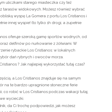
ym uliczkami starego miasteczka czy też
 z tarasów widokowych. Możesz również wybrać
pobliską wyspę La Gomera z portu Los Cristianos i
e innej wyspie! (to tylko 1h drogi, a zupełnie
tianos oferuje szeroką gamę sportów wodnych, od
oraz delfinów po nurkowanie z żółwiami. W
zenie rybackie Los Cristianos: w lokalnych
 wybór dań rybnych i owoców morza.
istianos ? Jak najlepiej wykorzystać tutaj czas?
częścią, a Los Cristianos znajduje się na samym
bór na te bardzo upragnione słoneczne ferie
i, co robić w Los Cristianos podczas wakacji tutaj,
we wycieczki.
nik, da Ci trochę podpowiedzi, jak możesz