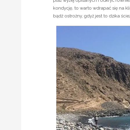
plaż wyżej opisanych i odkryć również
kondycję, to warto wdrapać się na kl
bądź ostrożny, gdyż jest to dzika ści