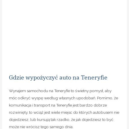
Gdzie wypożyczyć auto na Teneryfie
Wynajem samochodu na Teneryfie to świetny pomysł, aby
móc odkryć wyspę według własnych upodobań. Pomimo, że
komunikacja i transport na Teneryfie jest bardzo dobrze
rozwinięty, to wciąż jest wiele miejsc do których autobusem nie
dojedziesz, lub kursują tak rzadko, że jak dojedziesz to być
może nie wrócisz tego samego dnia.
Wynajem samochodu na Teneryfie jest stosunkowo nie drogi.
Polecamy ogólnoświatową wyszukiwarkę najlepszych ofert
DiscoverCarHire
wynajmu aut
. Po wpisaniu na stronie
wyszukiwarki danych odnośnie wynajmu, otrzymasz listę
proponowanych ofert, z różnych firm wynajmujących
samochody na Teneryfie. Więc, aby zaoszczędzić czas i nie
musieć szukać na oddzielnych stronach jaka oferta jest