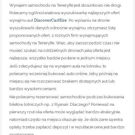
najlepsza, wszystko będzie podane w jednym miejscu.
Jeśli zdecydujesz się na wynajem auta na lotnisku, to
polecamy wcześniej bukować auto online, żeby później na
miejscu się nie rozczarować brakiem dostępnych aut lub
bardzo wysokimi cenami.
Nie polecamy rezerwować samochodów podczas bukowania
biletów lotniczych np. z Ryanair. Dlaczego? Ponieważ na
pierwszy rzut oka oferta może wyglądać bardzo atrakcyjnie,
natomiast często na miejscu okazuje się, że doliczane są extra
opłaty, trzeba zapłacić depozyt i w rezultacie cena jest bardzo
wygórowana.
Najlepsza wypożyczalnia auta, z jakiej osobiście korzystaliśmy
na początku naszego pobytu na Teneryfie to AutoReisen, jak
również Cicar.
Największe zalety tych wypożyczalni to: brak konieczności
wpłacania depozytu, biura są na lotniskach (zarówno na
północy jak i na południu), rezerwacja auta jest bezpłatna,