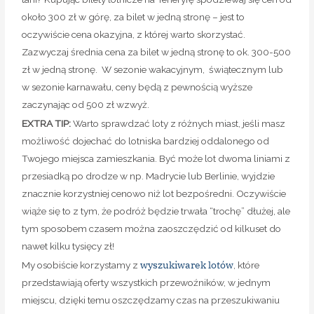
około 300 zł w górę, za bilet w jedną stronę – jest to
oczywiście cena okazyjna, z której warto skorzystać.
Zazwyczaj średnia cena za bilet w jedną stronę to ok. 300-500
zł w jedną stronę. W sezonie wakacyjnym, świątecznym lub
w sezonie karnawału, ceny będą z pewnością wyższe
zaczynając od 500 zł wzwyż.
EXTRA TIP:
Warto sprawdzać loty z różnych miast, jeśli masz
możliwość dojechać do lotniska bardziej oddalonego od
Twojego miejsca zamieszkania. Być może lot dwoma liniami z
przesiadką po drodze w np. Madrycie lub Berlinie, wyjdzie
znacznie korzystniej cenowo niż lot bezpośredni. Oczywiście
wiąże się to z tym, że podróż będzie trwała “trochę” dłużej, ale
tym sposobem czasem można zaoszczędzić od kilkuset do
nawet kilku tysięcy zł!
wyszukiwarek lotów
My osobiście korzystamy z
, które
przedstawiają oferty wszystkich przewoźników, w jednym
miejscu, dzięki temu oszczędzamy czas na przeszukiwaniu