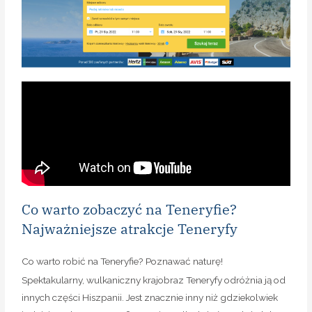
Co warto zobaczyć na Teneryfie?
Najważniejsze atrakcje Teneryfy
Co warto robić na Teneryfie? Poznawać naturę!
Spektakularny, wulkaniczny krajobraz Teneryfy odróżnia ją od
innych części Hiszpanii. Jest znacznie inny niż gdziekolwiek
indziej. Będąc na Teneryfie, zamiast tylko leżeć na plaży lub
przy hotelowym basenie, wynajmij samochód i jedź odkrywać
wyspę!
Oto kilka najważniejszych atrakcji, które polecamy zobaczyć
na Teneryfie:
#1 Park Narodowy Teide:
wulkan Teide oraz Park
Narodowy to najważniejszy klejnot Teneryfy. Położony w