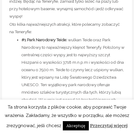
centralnej części wyspy, jest to najwyższy szczyt
Hiszpanii o wysokości 3718 m.n.p.m i wysokości od dna
oceanu o 7500 m. Teide to czynny lecz uśpiony wulkan,
który jest wpisany na Listę Światowego Dziedzictwa
UNESCO. Ten wyjątkowy park narodowy oferuje
mnóstwo szlaków turystycznych dla tych, którzy lubią
chodzić.
W sumie jest ponad 30 tras trekkingowych,
więc na pewno każdy znajdzie coś dla siebie.
Jeśli chcesz podziwiać park krajobrazowy z góry,
możesz wjechać kolejką linową Telefonico z wysokości
2,356 m.n.p.m, która dowiezie Cię na wysokość 3,555
m.n.p.m. Temperatura jest tu znacznie niższa, dlatego
polecamy Ci zabrać coś cieplejszego, żeby nie
zmarznąć! Z powrotem możesz zjechać kolejką lub
Ta strona korzysta z plików cookie, aby poprawić Twoje
zejść pieszo. Pamiętaj, aby wcześniej zarezerwować
wrażenia. Zakładamy, że wszystko w porządku, ale możesz
bilety na kolejkę linową, ponieważ ze względu na duże
oblężenie turystów i ograniczenia związane z covid,
Przeczytaj więcej
zrezygnować, jeśli chcesz
Akceptuję
ilość miejsc jest ograniczona.