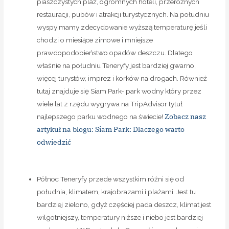
piaszczystych plaż, ogromnych hoteli, przeróżnych
restauracji, pubów i atrakcji turystycznych. Na południu
wyspy mamy zdecydowanie wyższą temperaturę jeśli
chodzi o miesiące zimowe i mniejsze
prawdopodobieństwo opadów deszczu. Dlatego
właśnie na południu Teneryfy jest bardziej gwarno,
więcej turystów, imprez i korków na drogach. Również
tutaj znajduje się Siam Park- park wodny który przez
wiele lat z rzędu wygrywa na TripAdvisor tytuł
Zobacz nasz
najlepszego parku wodnego na świecie!
artykuł na blogu: Siam Park: Dlaczego warto
odwiedzić
Północ Teneryfy przede wszystkim różni się od
południa, klimatem, krajobrazami i plażami. Jest tu
bardziej zielono, gdyż częściej pada deszcz, klimat jest
wilgotniejszy, temperatury niższe i niebo jest bardziej