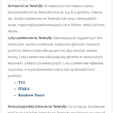
Ile trwa lot na Teneryfę:
W zależności od miejsca wylotu,
bezpośredni lot na Teneryfę trwa ok. 5,5-6,5 godziny. Zdarza
się, że loty czarterowe na Teneryfę lub inną z kanaryjskich
wysp, mają międzylądowania jeszcze w Polsce, wtedy lot trwa
dłużej.
Loty czarterowe na Teneryfę:
Alternatywą do regularnych linii
lotniczych, są loty czarterowe, kojarzone głównie z biurami
podróży, które często oferują sam lot, aby obniżyć własne
koszty. Loty czarterowe odbywają się głównie w najwyższych
sezonach, zwłaszcza wakacyjnych. Loty czarterowe najłatwiej
wyszukać w wyszukiwarkach lotów lub na stronach biur
podróży.
TUI
ITAKA
Rainbow Tours
Ile kosztują bilety lotnicze na Teneryfę:
Co oznacza, że bilet jest
tani? Kupując bilety lotnicze na Teneryfę spodziewaj się cen od