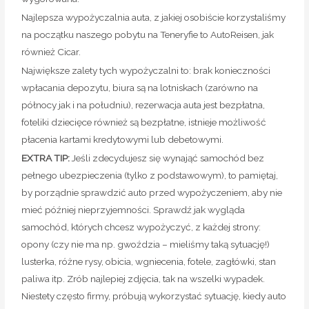
foteliki dziecięce również są bezpłatne, istnieje możliwość
płacenia kartami kredytowymi lub debetowymi.
EXTRA TIP:
Jeśli zdecydujesz się wynająć samochód bez
pełnego ubezpieczenia (tylko z podstawowym), to pamiętaj,
by porządnie sprawdzić auto przed wypożyczeniem, aby nie
mieć później nieprzyjemności. Sprawdź jak wygląda
samochód, których chcesz wypożyczyć, z każdej strony:
opony (czy nie ma np. gwoździa – mieliśmy taką sytuację!)
lusterka, różne rysy, obicia, wgniecenia, fotele, zagłówki, stan
paliwa itp. Zrób najlepiej zdjęcia, tak na wszelki wypadek.
Niestety często firmy, próbują wykorzystać sytuację, kiedy auto
było wynajęte bez ubezpieczenia premium, i “doszukuje się
na siłę” usterek, aby potrącić klientowi z depozytu. Mieliśmy
wcześniej taką sytuację, gdzie kazali nam zapłacić za coś, co
nie było z naszej winy, także bądźcie ostrożni.
Warto również upewnić się, jakie są warunki tankowania. W
większości wypadków otrzymasz zatankowany samochód i
żądają zwrotu w takim samym stanie.