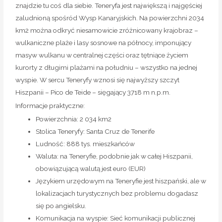
znajdzie tu coś dla siebie. Teneryfa jest największą i najgęściej
zaludnioną spośród Wysp Kanaryjskich. Na powierzchni 2034
km2 można odkryć niesamowicie zróżnicowany krajobraz –
wulkaniczne plaże i lasy sosnowe na północy, imponujący
masyw wulkanu w centralnej części oraz tętniące życiem
kurorty z długimi plażami na południu – wszystko na jednej
wyspie. W sercu Teneryfy wznosi się najwyższy szczyt
Hiszpanii – Pico de Teide – sięgający 3718 m n.p.m.
Informacje praktyczne:
Powierzchnia: 2 034 km2
Stolica Teneryfy: Santa Cruz de Tenerife
Ludność: 888 tys. mieszkańców
Waluta: na Teneryfie, podobnie jak w całej Hiszpanii,
obowiązującą walutą jest euro (EUR)
Językiem urzędowym na Teneryfie jest hiszpański, ale w
lokalizacjach turystycznych bez problemu dogadasz
się po angielsku.
Komunikacja na wyspie: Sieć komunikacji publicznej