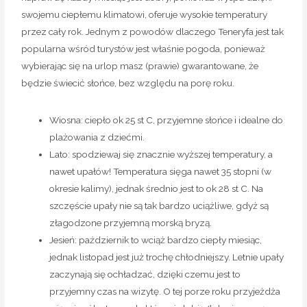
swojemu ciepłemu klimatowi, oferuje wysokie temperatury
przez cały rok. Jednym z powodów dlaczego Teneryfa jest tak
popularna wśród turystów jest właśnie pogoda, ponieważ
wybierając się na urlop masz (prawie) gwarantowane, że
będzie świecić słońce, bez względu na porę roku.
Wiosna: ciepło ok 25 st C, przyjemne słońce i idealne do
plażowania z dziećmi.
Lato: spodziewaj się znacznie wyższej temperatury, a
nawet upałów! Temperatura sięga nawet 35 stopni (w
okresie kalimy), jednak średnio jest to ok 28 st C. Na
szczęście upały nie są tak bardzo uciążliwe, gdyż są
złagodzone przyjemną morską bryzą.
Jesień: październik to wciąż bardzo ciepły miesiąc,
jednak listopad jest już trochę chłodniejszy. Letnie upały
zaczynają się ochładzać, dzięki czemu jest to
przyjemny czas na wizytę. O tej porze roku przyjeżdża