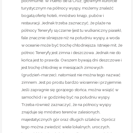
pochmurne. W Puerto de la Cruz, głównym kurorcie
turystycznym na północy wyspy, możemy znaleźć
bogatą ofertę hoteli, mnóstwo knajp, pubów i
restauracji. Jednak trzeba zaznaczyć, że plaże na
północy Teneryfy są czarne (jest tu wulkaniczny piasek),
fale znacznie silniejsze niż na południu wyspy, a woda
w oceanie może być trochę chłodniejsza. Istnieje mit, że
północ Teneryfy jest zimna i deszczowa. Jednak nie do
końca jest to prawda. Owszem bywają dni deszczowe i
jest trochę chłodniej w miesiącach zimowych
(grudzień-marzec), natomiast nie można tego nazwać
zimnem. Jest po prostu bardzo wiosennie i przyjemnie.
Jeśli zapragnie się gorącego słońca, można wsiąść w
samochód i w godzinkę być na południu wyspy.
Trzeba również zaznaczyć, że na północy wyspy
znajduje się mnóstwo terenów zalesionych,
majestatycznych gór oraz długich szlaków. Oprócz
tego można zwiedzić wiele lokalnych, uroczych,