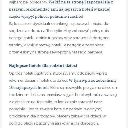
Wejdź na tą stronę i zapoznaj się z
najbardziej polecamy.
naszymi rekomendacjami najlepszych hoteli w każdej
części wyspy: północ, południe i zachód.
Są to nasze indywidualne rankingi najlepszych miejsc do
spędzenia urlopu na Teneryfie. Aby zobaczyć pełny opis
danego hotelu, opinie turystów oraz sprawdzić dostępne
terminy, kliknij w nazwę hotelu, a następnie zostaniesz
przeniesiony na stronę zewnętrzną naszego partnera.
Najlepsze hotele dla rodzin i dzieci
Oprócz hoteli ogólnych, stworzyliśmy oddzielny wpis z
W tym wpisie, zebraliśmy
rekomendacjami hoteli dla dzieci.
10 najlepszych hoteli
, które są niezwykle przyjazne dzieciom
i rodzinom. Jeśli zastanawiasz się jaki hotel wybrać na wakacje
z dzieckiem na Teneryfie, to koniecznie sprawdź nasz
poradnik. Lista ta zawiera hotele z parkami wodnymi,
brodzikiem dla brzdąców, placem zabaw dla dzieci, w
pobliżu plaży i z licznymi atrakcjami dla dorosłych.