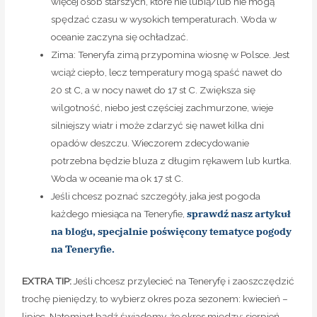
więcej osób starszych, które nie lubią/lub nie mogą
spędzać czasu w wysokich temperaturach. Woda w
oceanie zaczyna się ochładzać.
Zima: Teneryfa zimą przypomina wiosnę w Polsce. Jest
wciąż ciepło, lecz temperatury mogą spaść nawet do
20 st C, a w nocy nawet do 17 st C. Zwiększa się
wilgotność, niebo jest częściej zachmurzone, wieje
silniejszy wiatr i może zdarzyć się nawet kilka dni
opadów deszczu. Wieczorem zdecydowanie
potrzebna będzie bluza z długim rękawem lub kurtka.
Woda w oceanie ma ok 17 st C.
Jeśli chcesz poznać szczegóły, jaka jest pogoda
sprawdź nasz artykuł
każdego miesiąca na Teneryfie,
na blogu, specjalnie poświęcony tematyce pogody
na Teneryfie.
EXTRA TIP:
Jeśli chcesz przylecieć na Teneryfę i zaoszczędzić
trochę pieniędzy, to wybierz okres poza sezonem: kwiecień –
lipiec. Natomiast bądź świadomy, że okres między: sierpień –