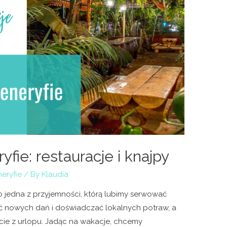
yfie: restauracje i knajpy
eryfie
/ By
Klaudia
o jedna z przyjemności, którą lubimy serwować
 nowych dań i doświadczać lokalnych potraw, a
ie z urlopu. Jadąc na wakacje, chcemy