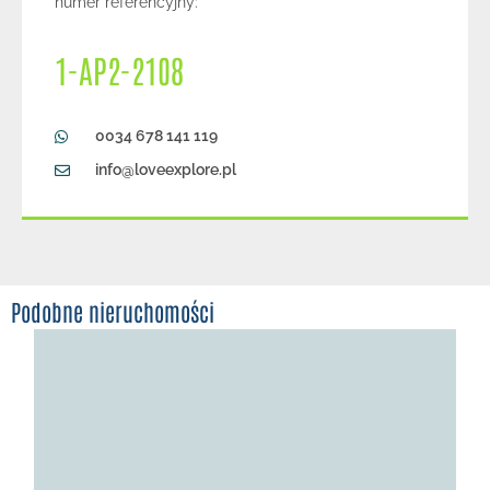
numer referencyjny:
1-AP2-2108
0034 678 141 119
info@loveexplore.pl
Podobne nieruchomości