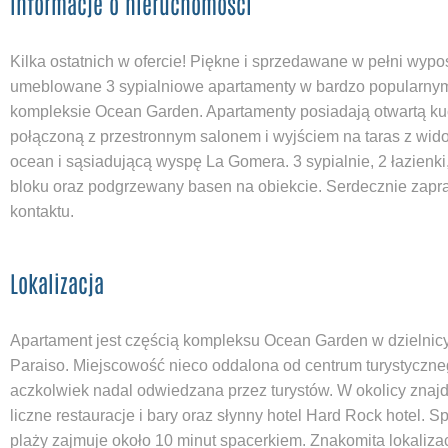
Informacje o nieruchomości
Kilka ostatnich w ofercie! Piękne i sprzedawane w pełni wypo
umeblowane 3 sypialniowe apartamenty w bardzo popularny
kompleksie Ocean Garden. Apartamenty posiadają otwartą ku
połączoną z przestronnym salonem i wyjściem na taras z wid
ocean i sąsiadującą wyspę La Gomera. 3 sypialnie, 2 łazienki
bloku oraz podgrzewany basen na obiekcie. Serdecznie zap
kontaktu.
Lokalizacja
Apartament jest częścią kompleksu Ocean Garden w dzielnic
Paraiso. Miejscowość nieco oddalona od centrum turystyczne
aczkolwiek nadal odwiedzana przez turystów. W okolicy znajd
liczne restauracje i bary oraz słynny hotel Hard Rock hotel. S
plaży zajmuje około 10 minut spacerkiem. Znakomita lokaliza