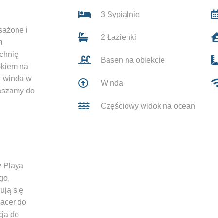
3 Sypialnie
sażone i
2 Łazienki
m
chnię
Basen na obiekcie
okiem na
, winda w
Winda
raszamy do
Częściowy widok na ocean
y Playa
go,
ują się
pacer do
cja do