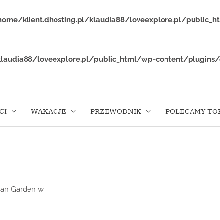
home/klient.dhosting.pl/klaudia88/loveexplore.pl/public_
klaudia88/loveexplore.pl/public_html/wp-content/plugins/
CI
WAKACJE
PRZEWODNIK
POLECAMY TOP
ean Garden w