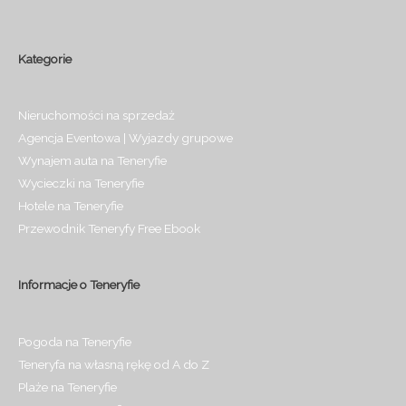
Kategorie
Nieruchomości na sprzedaż
Agencja Eventowa | Wyjazdy grupowe
Wynajem auta na Teneryfie
Wycieczki na Teneryfie
Hotele na Teneryfie
Przewodnik Teneryfy Free Ebook
Informacje o Teneryfie
Pogoda na Teneryfie
Teneryfa na własną rękę od A do Z
Plaże na Teneryfie