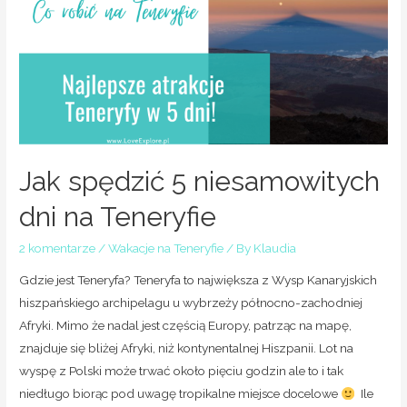
Jak spędzić 5 niesamowitych
dni na Teneryfie
2 komentarze
/
Wakacje na Teneryfie
/ By
Klaudia
Gdzie jest Teneryfa? Teneryfa to największa z Wysp Kanaryjskich
hiszpańskiego archipelagu u wybrzeży północno-zachodniej
Afryki. Mimo że nadal jest częścią Europy, patrząc na mapę,
znajduje się bliżej Afryki, niż kontynentalnej Hiszpanii. Lot na
wyspę z Polski może trwać około pięciu godzin ale to i tak
niedługo biorąc pod uwagę tropikalne miejsce docelowe
Ile