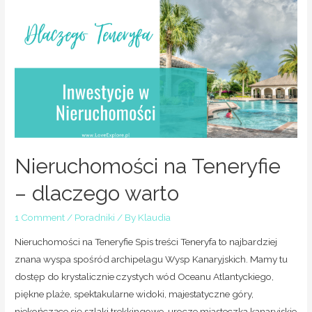
Nieruchomości na Teneryfie
– dlaczego warto
1 Comment
/
Poradniki
/ By
Klaudia
Nieruchomości na Teneryfie Spis treści Teneryfa to najbardziej
znana wyspa spośród archipelagu Wysp Kanaryjskich. Mamy tu
dostęp do krystalicznie czystych wód Oceanu Atlantyckiego,
piękne plaże, spektakularne widoki, majestatyczne góry,
niekończące się szlaki trekkingowe, urocze miasteczka kanaryjskie