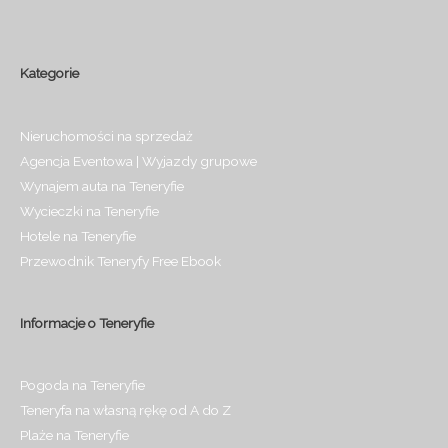
Kategorie
Nieruchomości na sprzedaż
Agencja Eventowa | Wyjazdy grupowe
Wynajem auta na Teneryfie
Wycieczki na Teneryfie
Hotele na Teneryfie
Przewodnik Teneryfy Free Ebook
Informacje o Teneryfie
Pogoda na Teneryfie
Teneryfa na własną rękę od A do Z
Plaże na Teneryfie